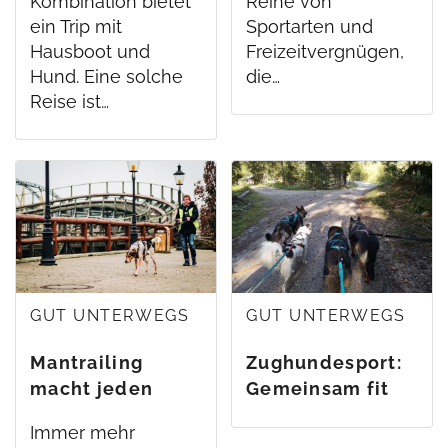
Kombination bietet
Reihe von
ein Trip mit
Sportarten und
Hausboot und
Freizeitvergnügen,
Hund. Eine solche
die…
Reise ist…
GUT UNTERWEGS
GUT UNTERWEGS
Mantrailing
Zughundesport:
macht jeden
Gemeinsam fit
Hund zum
und glücklich
Immer mehr
Helden