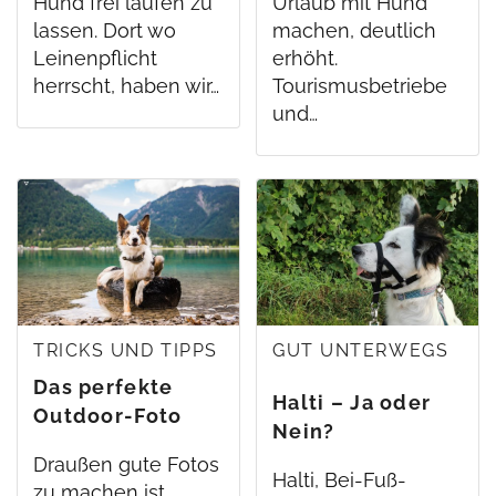
Hund frei laufen zu
Urlaub mit Hund
lassen. Dort wo
machen, deutlich
Leinenpflicht
erhöht.
herrscht, haben wir…
Tourismusbetriebe
und…
TRICKS UND TIPPS
GUT UNTERWEGS
Das perfekte
Halti – Ja oder
Outdoor-Foto
Nein?
Draußen gute Fotos
Halti, Bei-Fuß-
zu machen ist