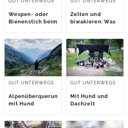
GUT UNTERWEGS
GUT UNTERWEGS
Wespen- oder
Zelten und
Bienenstich beim
biwakieren: Was
Hund –
ist wo erlaubt?
gefährlich?
GUT UNTERWEGS
GUT UNTERWEGS
Alpenüberquerung
Mit Hund und
mit Hund
Dachzelt
unterwegs