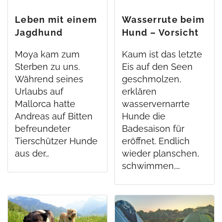
Leben mit einem
Wasserrute beim
Jagdhund
Hund – Vorsicht
bei kaltem
Moya kam zum
Kaum ist das letzte
Wasser
Sterben zu uns.
Eis auf den Seen
Während seines
geschmolzen,
Urlaubs auf
erklären
Mallorca hatte
wasservernarrte
Andreas auf Bitten
Hunde die
befreundeter
Badesaison für
Tierschützer Hunde
eröffnet. Endlich
aus der…
wieder planschen,
schwimmen,…