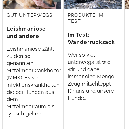
GUT UNTERWEGS
PRODUKTE IM
TEST
Leishmaniose
Im Test:
und andere
Wanderrucksack
Mittelmeerkrankheiten
Leishmaniose zählt
Explorer V22 von
Wer so viel
zu den so
Valkental
unterwegs ist wie
genannten
wir und dabei
Mittelmeerkrankheiten
immer eine Menge
(MMK). Es sind
Zeug mitschleppt –
Infektionskrankheiten,
für uns und unsere
die bei Hunden aus
Hunde…
dem
Mittelmeerraum als
typisch gelten….