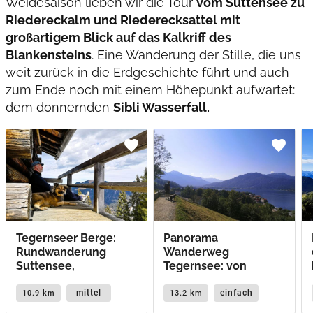
Weidesaison lieben wir die Tour
vom Suttensee zu
Riedereckalm und Riederecksattel mit
großartigem Blick auf das Kalkriff des
Blankensteins
. Eine Wanderung der Stille, die uns
weit zurück in die Erdgeschichte führt und auch
zum Ende noch mit einem Höhepunkt aufwartet:
dem donnernden
Sibli Wasserfall.
favorite
favorite
Tegernseer Berge:
Panorama
Rundwanderung
Wanderweg
Suttensee,
Tegernsee: von
Riedereckalm, Sibli
Gmund nach Rottach
Wasserfall
Egern
mittel
einfach
10.9 km
13.2 km