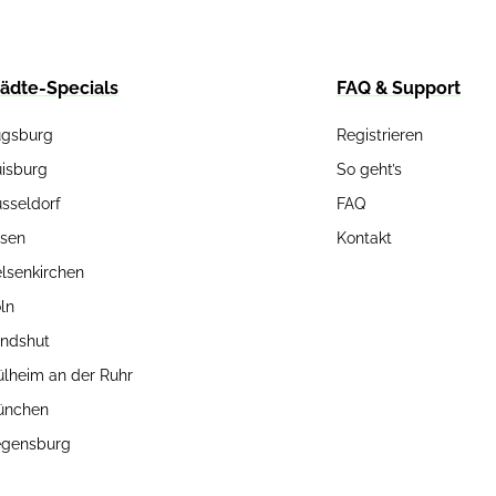
tädte-Specials
FAQ & Support
gsburg
Registrieren
isburg
So geht’s
sseldorf
FAQ
sen
Kontakt
lsenkirchen
ln
ndshut
lheim an der Ruhr
ünchen
gensburg