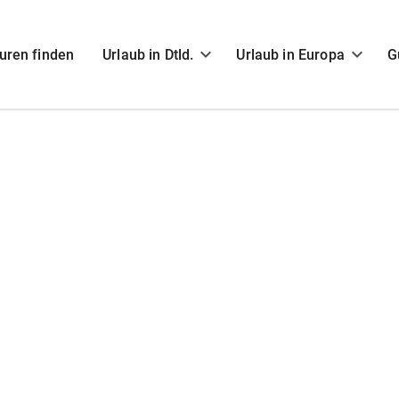
uren finden
Urlaub in Dtld.
Urlaub in Europa
G