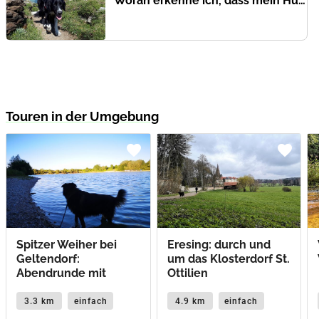
Woran erkenne ich, dass mein Hund erschöpft ist?
Touren in der Umgebung
favorite
favorite
Spitzer Weiher bei
Eresing: durch und
Geltendorf:
um das Klosterdorf St.
Abendrunde mit
Ottilien
Badestop
3.3 km
einfach
4.9 km
einfach