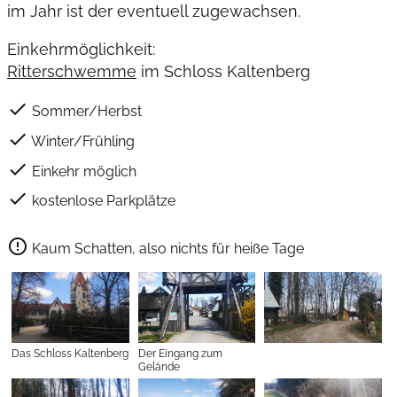
im Jahr ist der eventuell zugewachsen.
Einkehrmöglichkeit:
Ritterschwemme
im Schloss Kaltenberg
check
Sommer/Herbst
check
Winter/Frühling
check
Einkehr möglich
check
kostenlose Parkplätze
error_outline
Kaum Schatten, also nichts für heiße Tage
Das Schloss Kaltenberg
Der Eingang zum
Gelände