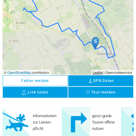
©
OpenStreetMap
contributors
Leaflet
| Openrouteservice
vertical_align_bottom
Fehler melden
GPX-Daten
Link teilen
Tour merken
favorite
Informationen
gassi-guide
zur Leinen-
Touren offline
pflicht
nutzen