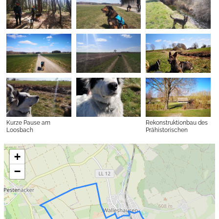
Kurze Pause am
Rekonstruktionbau des
Loosbach
Prähistorischen
Museums Siedlung
Pestenacker
+
−