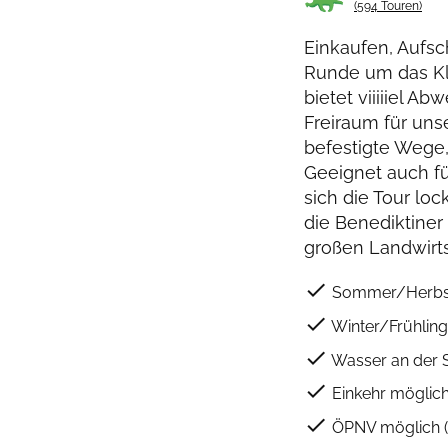
(594 Touren)
Einkaufen, Aufsc
Runde um das Kl
bietet viiiiiel A
Freiraum für uns
befestigte Wege
Geeignet auch fü
sich die Tour lo
die Benediktiner
großen Landwirts
check
Sommer/Herbs
check
Winter/Frühling
check
Wasser an der 
check
Einkehr möglic
check
ÖPNV möglich ( 