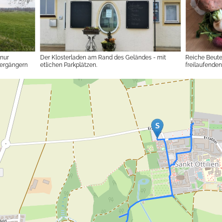
nur
Der Klosterladen am Rand des Geländes - mit
Reiche Beute
iergängern
etlichen Parkplätzen.
freilaufende
wir sehr lec
die afrikanis
Shop verkauf
Erzeugnissen
Süßigkeiten a
und Südamerik