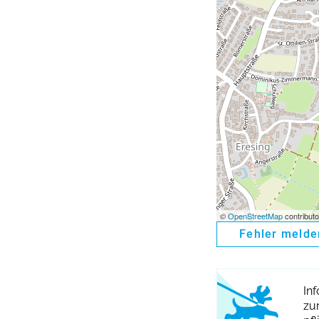
©
OpenStreetMap
contributo
Fehler melde
In
zu