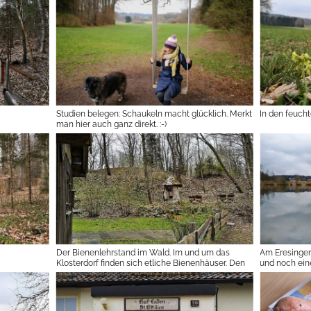
Studien belegen: Schaukeln macht glücklich. Merkt
In den feuch
man hier auch ganz direkt. :-)
Der Bienenlehrstand im Wald. Im und um das
Am Eresinger
Klosterdorf finden sich etliche Bienenhäuser. Den
und noch ein
Honig gibt's im Klosterladen.
an.