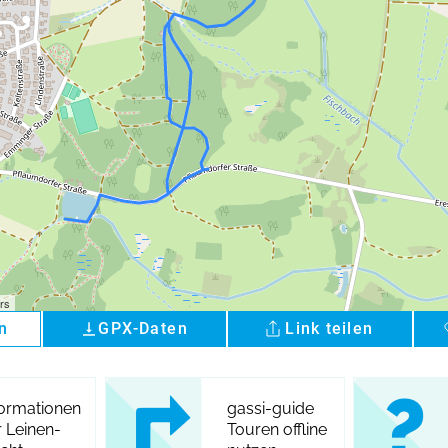
rs
n
GPX-Daten
Link teilen
vertical_align_bottom
formationen
gassi-guide
r Leinen-
Touren offline