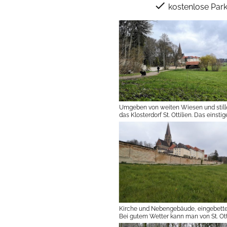
check
kostenlose Park
Umgeben von weiten Wiesen und still
das Klosterdorf St. Ottilien. Das einsti
mit Nebengebäuden und großer Landw
wurde 1887 Kloster, bekam 1899 die H
Kirche im neugotischen Stil und beher
auch ein Gymnasium.
Kirche und Nebengebäude, eingebettet
Bei gutem Wetter kann man von St. Ott
die Alpen sehen.