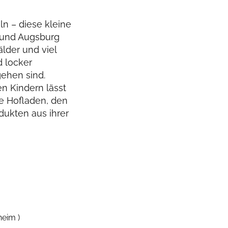
n – diese kleine
 und Augsburg
älder und viel
d locker
ehen sind.
n Kindern lässt
ße Hofladen, den
dukten aus ihrer
eim )