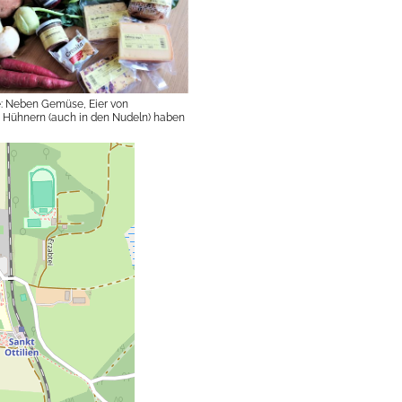
: Neben Gemüse, Eier von
n Hühnern (auch in den Nudeln) haben
keren Käse, Chutneys, Pasteten und
che Antwort auf Hanuta gekauft. Im
en die Benediktiner neben eigenen
 auch Produkte wie Wein, Kaffee und
us anderen Klöstern, z.B. aus Afrika
a, Fair Trade.