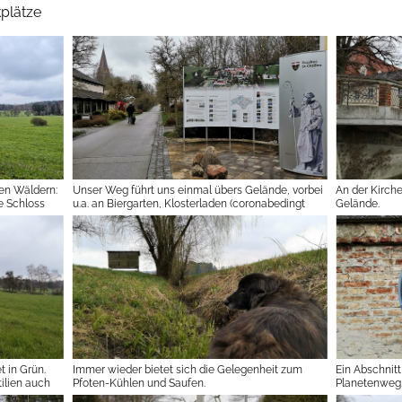
plätze
en Wäldern:
Unser Weg führt uns einmal übers Gelände, vorbei
An der Kirche
ge Schloss
u.a. an Biergarten, Klosterladen (coronabedingt
Gelände.
irtschaft
geschlossen) und Kiosk (Am Wochenende ab
erz-Jesu-
mittags Kaffee und Kuchen to go). Von 1945 bis
bergt heute
1948 lebten im Klosterdorf rund 450 aus KZs
befreite, schwerkranke Juden. Infotafeln mit teils
berührenden Bildern erzählen die Geschichte.
 in Grün.
Immer wieder bietet sich die Gelegenheit zum
Ein Abschnit
ilien auch
Pfoten-Kühlen und Saufen.
Planetenweg.
auf Wasser 