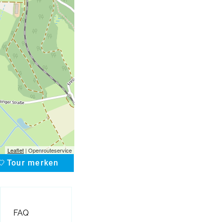
Leaflet
| Openrouteservice
Tour merken
favorite
FAQ