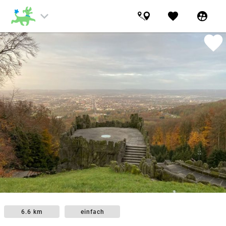
keyboard_arrow_down
favorite
supervised_user_circle
favorite
6.6 km
einfach