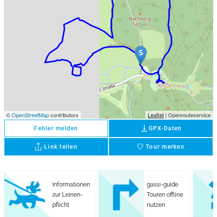
©
OpenStreetMap
contributors
Leaflet
| Openrouteservice
vertical_align_bottom
Fehler melden
GPX-Daten
Link teilen
Tour merken
favorite
Informationen
gassi-guide
zur Leinen-
Touren offline
pflicht
nutzen