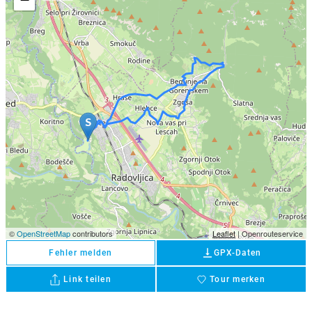
©
OpenStreetMap
contributors
Leaflet
| Openrouteservice
vertical_align_bottom
Fehler melden
GPX-Daten
Link teilen
Tour merken
favorite