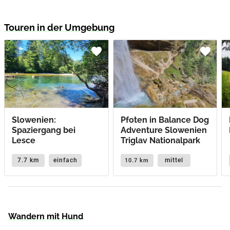
Touren in der Umgebung
favorite
favorite
Slowenien:
Pfoten in Balance Dog
Spaziergang bei
Adventure Slowenien
Lesce
Triglav Nationalpark
7.7 km
einfach
mittel
10.7 km
Wandern mit Hund