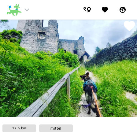
keyboard_arrow_down
favorite
supervised_user_circle
favorite
mittel
17.5 km