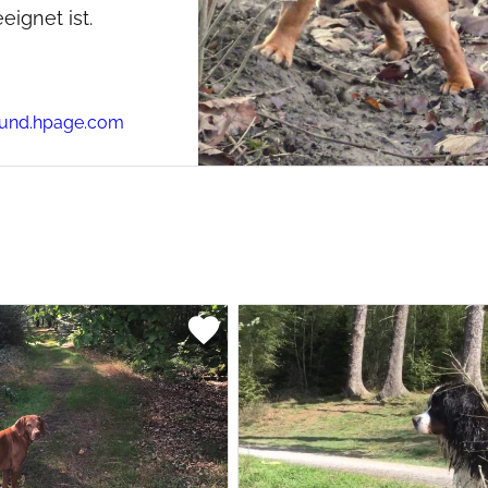
ignet ist.
hund.hpage.com
favorite