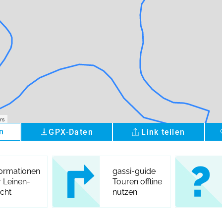
rs
n
GPX-Daten
Link teilen
vertical_align_bottom
formationen
gassi-guide
r Leinen-
Touren offline
icht
nutzen