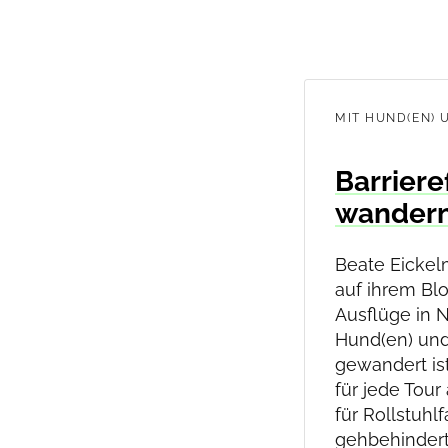
MIT HUND(EN) 
Barriere
wandern
Beate Eicke
auf ihrem Bl
Ausflüge in N
Hund(en) und
gewandert ist
für jede Tour
für Rollstuhlf
gehbehinder