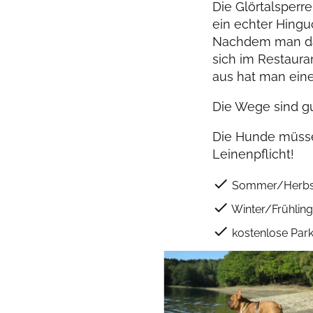
Die Glörtalsperr
ein echter Hing
Nachdem man da
sich im Restaura
aus hat man eine
Die Wege sind gu
Die Hunde müsse
Leinenpflicht!
check
Sommer/Herbs
check
Winter/Frühling
check
kostenlose Park