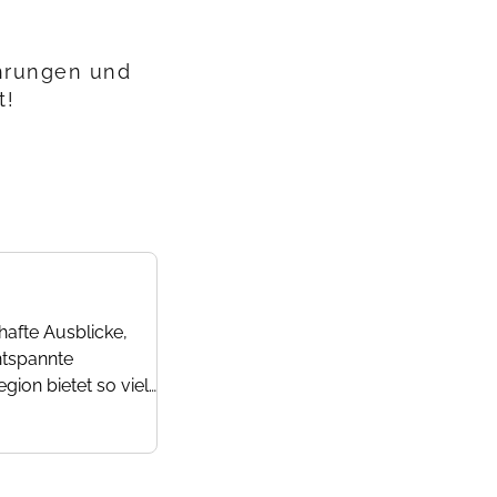
ahrungen und
t!
afte Ausblicke,
ntspannte
gion bietet so viel…