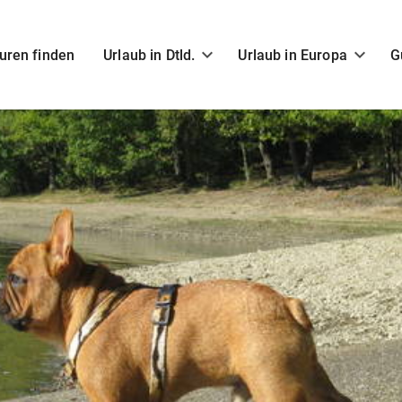
uren finden
Urlaub in Dtld.
Urlaub in Europa
G