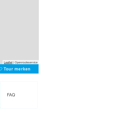
Leaflet
| Openrouteservice
Tour merken
favorite
FAQ