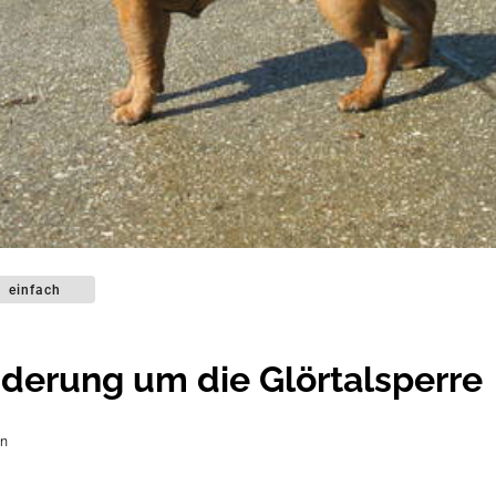
einfach
erung um die Glörtalsperre
nn