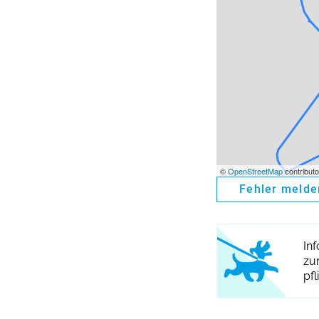
©
OpenStreetMap
contributo
Fehler melde
In
zu
pfl