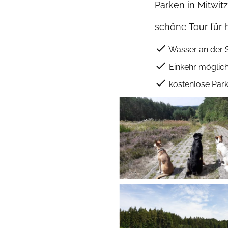
Parken in Mitwit
schöne Tour für 
check
Wasser an der 
check
Einkehr möglic
check
kostenlose Park