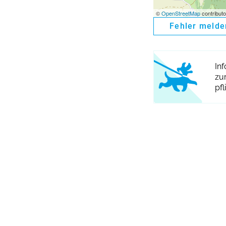
©
OpenStreetMap
contributo
Fehler melde
In
zu
pfl