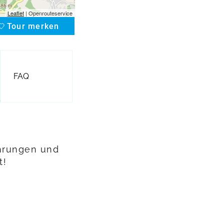
Leaflet
| Openrouteservice
Tour merken
favorite
FAQ
ahrungen und
t!