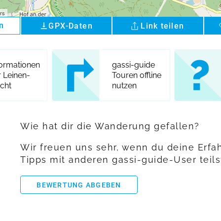
rs
n
GPX-Daten
Link teilen
vertical_align_bottom
formationen
gassi-guide
r Leinen-
Touren offline
icht
nutzen
Wie hat dir die Wanderung gefallen?
Wir freuen uns sehr, wenn du deine Erf
Tipps mit anderen gassi-guide-User teils
BEWERTUNG ABGEBEN