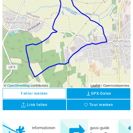
©
OpenStreetMap
contributors
Leaflet
| Openrouteservice
vertical_align_bottom
Fehler melden
GPX-Daten
Link teilen
Tour merken
favorite
Informationen
gassi-guide