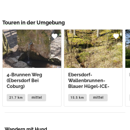
Touren in der Umgebung
favorite
favorite
4-Brunnen Weg
Ebersdorf-
(Ebersdorf Bei
Wallenbrunnen-
Coburg)
Blauer Hügel-ICE-
Aussichtspunkt
mittel
mittel
21.7 km
15.5 km
Wandern mit Hund