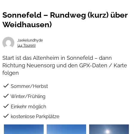
Sonnefeld – Rundweg (kurz) über
Weidhausen)
Jaekelundhyde
(44 Touren)
Start ist das Altenheim in Sonnefeld – dann
Richtung Neuensorg und den GPX-Daten / Karte
folgen
check
Sommer/Herbst
check
Winter/Frühling
check
Einkehr möglich
check
kostenlose Parkplätze