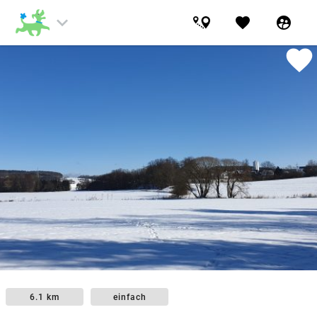
keyboard_arrow_down
favorite
supervised_user_circle
favorite
6.1 km
einfach