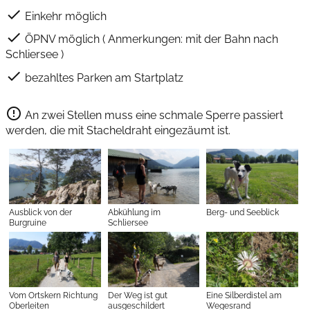
check
Einkehr möglich
check
ÖPNV möglich ( Anmerkungen: mit der Bahn nach
Schliersee )
check
bezahltes Parken am Startplatz
error_outline
An zwei Stellen muss eine schmale Sperre passiert
werden, die mit Stacheldraht eingezäumt ist.
Ausblick von der
Abkühlung im
Berg- und Seeblick
Burgruine
Schliersee
Vom Ortskern Richtung
Der Weg ist gut
Eine Silberdistel am
Oberleiten
ausgeschildert
Wegesrand