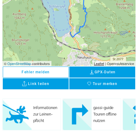
©
OpenStreetMap
contributors
Leaflet
| Openrouteservice
vertical_align_bottom
Fehler melden
GPX-Daten
Link teilen
Tour merken
favorite
Informationen
gassi-guide
zur Leinen-
Touren offline
pflicht
nutzen