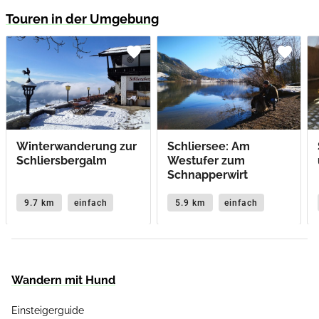
Touren in der Umgebung
favorite
favorite
Winterwanderung zur
Schliersee: Am
Schliersbergalm
Westufer zum
Schnapperwirt
9.7 km
einfach
5.9 km
einfach
Wandern mit Hund
Einsteigerguide