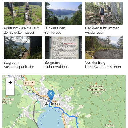
Achtung: Zweimal auf
Blick auf den
Der Weg führt immer
der Strecke müssen
Schliersee
wieder über
solche Schranken
"Wurzeltreppen"
passiert werden
Steg zum
Burgruine
Von der Burg
Aussichtspunkt der
Hohenwaldeck
Hohenwaldeck stehen
Ruine
nur noch ein paar
Mauern
+
−