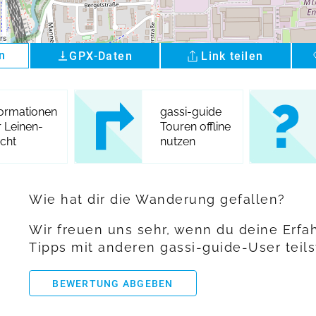
rs
n
GPX-Daten
Link teilen
vertical_align_bottom
formationen
gassi-guide
r Leinen-
Touren offline
icht
nutzen
Wie hat dir die Wanderung gefallen?
Wir freuen uns sehr, wenn du deine Erf
Tipps mit anderen gassi-guide-User teils
BEWERTUNG ABGEBEN