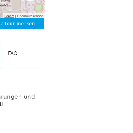
Leaflet
| Openrouteservice
Tour merken
favorite
FAQ
ahrungen und
t!