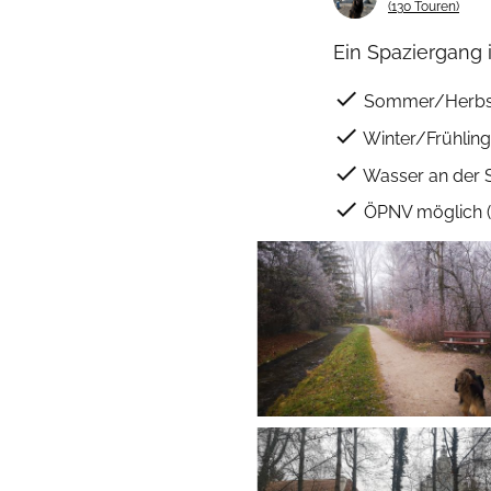
(130 Touren)
Ein Spaziergang 
check
Sommer/Herbs
check
Winter/Frühling
check
Wasser an der 
check
ÖPNV möglich ( 