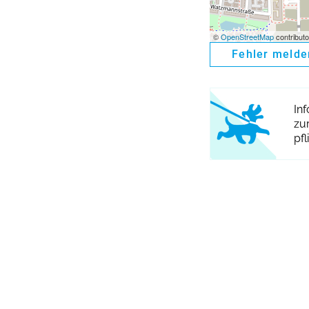
©
OpenStreetMap
contributo
Fehler melde
In
zu
pfl