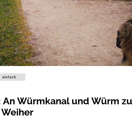
einfach
d: An Würmkanal und Würm z
r Weiher