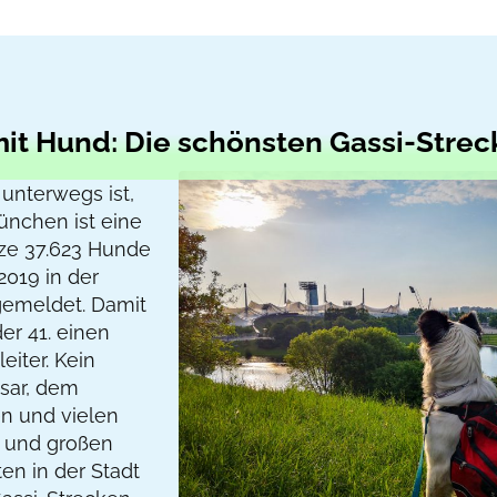
t Hund: Die schönsten Gassi-Strec
unterwegs ist,
ünchen ist eine
ze 37.623 Hunde
2019 in der
emeldet. Damit
der 41. einen
eiter. Kein
Isar, dem
n und vielen
n und großen
ten in der Stadt