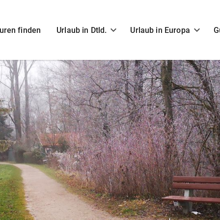
uren finden
Urlaub in Dtld.
Urlaub in Europa
G