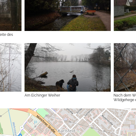
eite des
Am Eichinger Weiher
Nach dem We
Wildgehege 