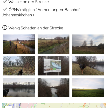
check
Wasser an der Strecke
check
ÖPNV möglich ( Anmerkungen: Bahnhof
Johanneskirchen )
error_outline
Wenig Schatten an der Strecke