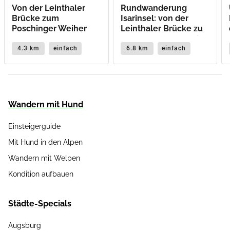
Von der Leinthaler
Rundwanderung
Brücke zum
Isarinsel: von der
Poschinger Weiher
Leinthaler Brücke zu
Stauwehr Oberföhring
und Mini-Hofbräuhaus
4.3 km
einfach
6.8 km
einfach
Wandern mit Hund
Einsteigerguide
Mit Hund in den Alpen
Wandern mit Welpen
Kondition aufbauen
Städte-Specials
Augsburg